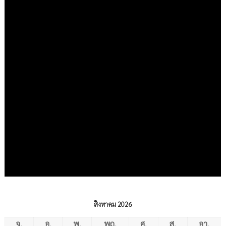
สิงหาคม 2026
จ.
อ.
พ.
พฤ.
ศ.
ส.
อา.