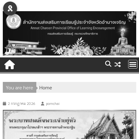
Skip
to
content
You are here
Home
2 กรกฎาคม 2026
pornchai