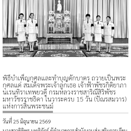
พิธีบำเพ็ญกุศลและทำบุญตักบาตร ถวายเป็นพระ
กุศลแด่ สมเด็จพระเจ้าลูกเธอ เจ้าฟ้าพัชรกิติยาภา
นเรนทิราเทพยวดี กรมหลวงราชสาริณีสิริพัชร
มหาวัชรราชธิดา ในวาระครบ 15 วัน (ปัณรสมวาร)
แห่งการสิ้นพระชนม์
วันที่ 25 มิถุนายน 2569
นางสาวฐิติพร บุทธิจักร์ ผู้อำนวยการสำนักงานส่งเสริมการเรียน