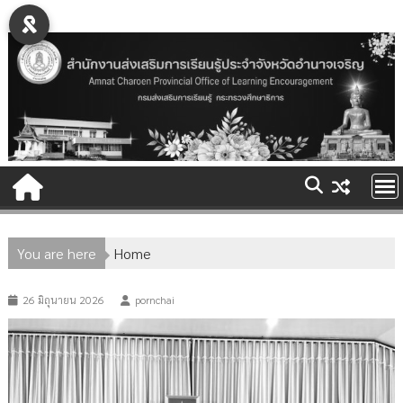
Skip
to
content
You are here
Home
26 มิถุนายน 2026
pornchai