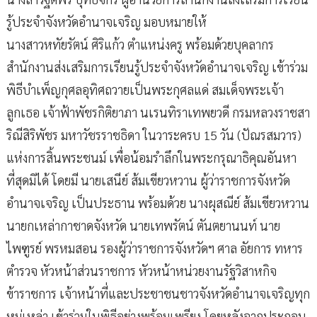
รู้ประจำจังหวัดอำนาจเจริญ มอบหมายให้
นางสาวหทัยรัตน์ ศิริแก้ว ตำแหน่งครู พร้อมด้วยบุคลากร
สำนักงานส่งเสริมการเรียนรู้ประจำจังหวัดอำนาจเจริญ เข้าร่วม
พิธีบำเพ็ญกุศลอุทิศถวายเป็นพระกุศลแด่ สมเด็จพระเจ้า
ลูกเธอ เจ้าฟ้าพัชรกิติยาภา นเรนทิราเทพยวดี กรมหลวงราชสา
ริณีสิริพัชร มหาวัชรราชธิดา ในวาระครบ 15 วัน (ปัณรสมวาร)
แห่งการสิ้นพระชนม์ เพื่อน้อมรำลึกในพระกรุณาธิคุณอันหา
ที่สุดมิได้ โดยมี นายเสนีย์ ส้มเขียวหวาน ผู้ว่าราชการจังหวัด
อำนาจเจริญ เป็นประธาน พร้อมด้วย นางผุสณีย์ ส้มเขียวหวาน
นายกเหล่ากาชาดจังหวัด นายเทพรัตน์ ตันตยานนท์ นาย
ไพฑูรย์ พรหมสอน รองผู้ว่าราชการจังหวัดฯ ศาล อัยการ ทหาร
ตำรวจ หัวหน้าส่วนราชการ หัวหน้าหน่วยงานรัฐวิสาหกิจ
ข้าราชการ เจ้าหน้าที่และประชาชนชาวจังหวัดอำนาจเจริญทุก
หมู่เหล่า เข้าร่วมในพิธีอย่างพร้อมเพรียง โดยหลังจากประกอบ