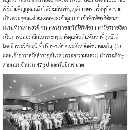
พิธีบำเพ็ญกุศลแล้ว ได้ร่วมกันทำบุญตักบาตร เพื่ออุทิศถวาย
เป็นพระกุศลแด่ สมเด็จพระเจ้าลูกเธอ เจ้าฟ้าพัชรกิติยาภา
นเรนทิราเทพยวดี กรมหลวงราชสาริณีสิริพัชร มหาวัชรราชธิดา
เป็นการน้อมรำลึกในพระกรุณาธิคุณอันล้นพ้นหาที่สุดมิได้
โดยมี พระวิชัยมุนี ที่ปรึกษาเจ้าคณะจังหวัดอำนาจเจริญ (ธ)
และเจ้าอาวาสวัดสำราญนิเวศ (พระอารามหลวง) นำพระภิกษุ
สามเณร จำนวน 47 รูป ออกรับบิณฑบาต