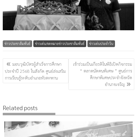
ข่าวประชาสัมพันธ์
ข่าวเด่น/จดหมายข่าวประชาสัมพันธ์
ข่าวเด่นประจำวัน
แนะแนว
มอบวุฒิบัตรผู้สำเร็จการศึกษา
เข้าร่วมเป็นเกียรติในพิธิเปิดกิจกรรม
เรื่อง
“ ตลาดนัดคนพิเศษ ” ศูนย์การ
ประจำปี 2568 ในสังกัด ศูนย์ส่งเสริม
ศึกษาพิเศษประจำจังหวัด
การเรียนรู้ระดับอำเภอหัวตะพาน
อำนาจเจริญ
Related posts