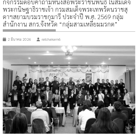
กิจกรรมตอบคำถามหนังสือพระราชนิพนธ์ ในสมเด็จ
พระกนิษฐาธิราชเจ้า กรมสมเด็จพระเทพรัตนราชสุ
ดาฯสยามบรมราชกุมารี ประจำปี พ.ศ. 2569 กลุ่ม
สำนักงาน สกร.จังหวัด “กลุ่มสามเหลี่ยมมรกต”
2 มีนาคม 2026
ratchakarn6